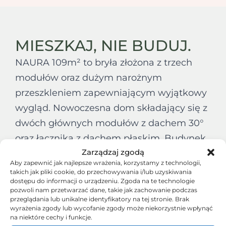
MIESZKAJ, NIE BUDUJ.
NAURA 109m² to bryła złożona z trzech
modułów oraz dużym narożnym
przeszkleniem zapewniającym wyjątkowy
wygląd. Nowoczesna dom składający się z
dwóch głównych modułów z dachem 30°
oraz łącznika z dachem płaskim. Budynek
Zarządzaj zgodą
posiada funkcjonalnie rozplanowane
Aby zapewnić jak najlepsze wrażenia, korzystamy z technologii,
wnętrze dzięki temu, że przestronna strefa
takich jak pliki cookie, do przechowywania i/lub uzyskiwania
dostępu do informacji o urządzeniu. Zgoda na te technologie
dzienna oraz kuchnia połączone są
pozwoli nam przetwarzać dane, takie jak zachowanie podczas
łącznikiem tworząc jadalnie. Mamy do
przeglądania lub unikalne identyfikatory na tej stronie. Brak
wyrażenia zgody lub wycofanie zgody może niekorzystnie wpłynąć
dyspozycji trzy niezależne sypialnie, 2
na niektóre cechy i funkcje.